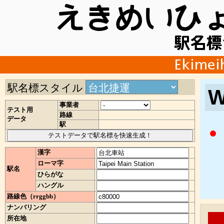
駅名標スタイル
W
事業者
テスト用
路線
データ
駅
漢字
ローマ字
駅名
ひらがな
ハングル
路線色（rrggbb）
ナンバリング
所在地